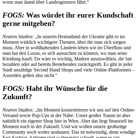
wenn man damit über Landesgrenzen fährt.“
FOGS:
Was würdet ihr eurer Kundschaft
gerne mitgeben?
Nearon Studios:
„In unserm Heimatland der Ukraine gibt es im
Moment wirklich wichtigere Themen, über die man sich sorgen
muss. Aber in wohlhabenden Ländern leben wir im Überfluss und
man hat den Luxus, es sich aussuchen zu können, wo man seine
Kleidung kauft. Da wäre es wichtig, Marken auszuwählen, die fair
bezahlen oder auf bereits Bestehendes zurückgreift. Es gibt in jeder
Stadt unzählige Second Hand Shops und viele Online-Plattformen –
Ausreden gelten also nicht.“
FOGS:
Habt ihr Wünsche für die
Zukunft?
Nearon Studios:
„Im Moment konzentrieren wir uns auf den Online-
Versand sowie Pop-Ups in der Nähe. Unser großer Traum ist aber
natürlich ein eigener Shop hier in Wien. Aber das liegt finanziell im
Moment noch in der Zukunft. Und wir wollen unsere großartige
Community noch weiter ausbauen. Das ist notwendig, denn windige
Fast-Fashion-Anbieter sind wahnsinnig schnell, wenn es um