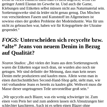
geringer Anteil Elastan im Gewebe ist. Und auch die Garne,
Klebungen und Etiketten selbst müssen nicht aus Naturmaterial sein.
Sortierungswerke sind da leider nicht genau genug. Das Mischen
von verschiedenen Fasern und Kunststoff im Allgemeinen ist
sowieso eines der großen Probleme der Modeindustrie. Was für uns
nicht zu gebrauchen war, haben wir für Kriegsgebiete der Ukraine
gespendet.“
FOGS:
Unterscheiden sich recycelte bzw.
“alte” Jeans von neuem Denim in Bezug
auf Qualität?
Nearon Studios:
„Bei vielen der Jeans aus dem Sortierungswerk
waren die Etiketten sogar noch dran, sie wurden also noch nie
getragen. Wir sind definitiv der Meinung, dass man kein neues
Denim mehr produzieren und kaufen muss. Allein wenn man in
einen durchschnittlichen Second-Hand-Shop geht, sieht man, wie
viel vorhandene Jeans es bereits zu kaufen gibt. Weltweit muss die
Masse dieser ungetragenen Teile unvorstellbar groß sein.“
„Wir upcyceln auch Blazer, was ein wenig schwieriger ist. Zum
einen vom Preis her und zum anderen lassen sich Abnutzungen hier
schlechter kaschieren. Auch ist es selten einen Blazer ohne